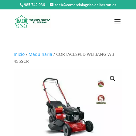
985 742 036
caeb@comercialagricolaelberron.es
Inicio
/
Maquinaria
/ CORTACESPED WEIBANG WB
455SCR