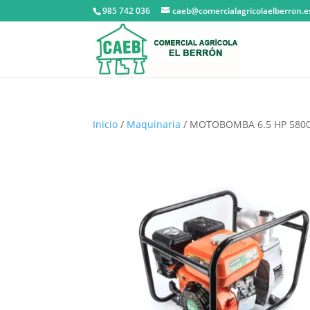
985 742 036
caeb@comercialagricolaelberron.e
Inicio
/
Maquinaria
/ MOTOBOMBA 6.5 HP 5800