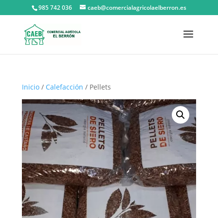
985 742 036
caeb@comercialagricolaelberron.es
Inicio
/
Calefacción
/ Pellets