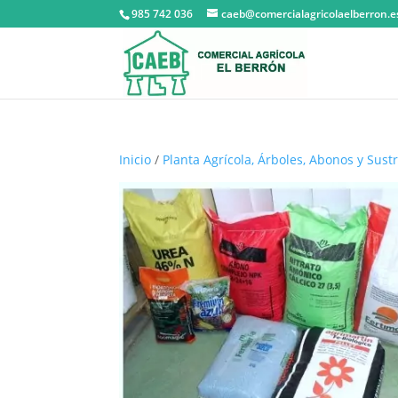
985 742 036
caeb@comercialagricolaelberron.e
Inicio
/
Planta Agrícola, Árboles, Abonos y Sust