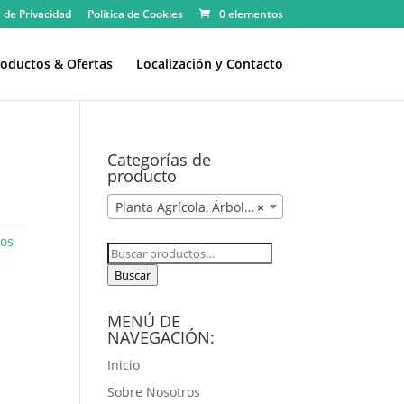
a de Privacidad
Política de Cookies
0 elementos
oductos & Ofertas
Localización y Contacto
Categorías de
producto
Planta Agrícola, Árboles, Abonos y Sustratos
×
tos
Buscar
por:
Buscar
MENÚ DE
NAVEGACIÓN:
Inicio
Sobre Nosotros